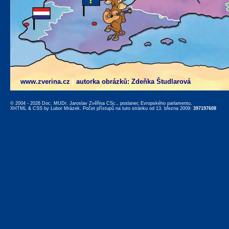
www.zverina.cz
|
autorka obrázků: Zdeňka Študlarová
© 2004 - 2026 Doc. MUDr. Jaroslav Zvěřina CSc., poslanec Evropského parlamentu,
XHTML
&
CSS
by
Lubor Mrázek
. Počet přístupů na tuto stránku od 13. března 2009:
397197608