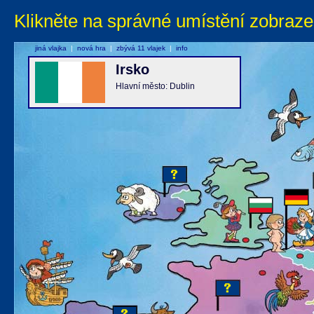
Klikněte na správné umístění zobraze
jiná vlajka
|
nová hra
|
zbývá 11 vlajek
|
info
Irsko
Hlavní město: Dublin