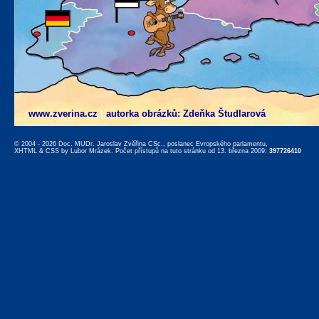
www.zverina.cz
|
autorka obrázků: Zdeňka Študlarová
© 2004 - 2026 Doc. MUDr. Jaroslav Zvěřina CSc., poslanec Evropského parlamentu,
XHTML
&
CSS
by
Lubor Mrázek
. Počet přístupů na tuto stránku od 13. března 2009:
397726410