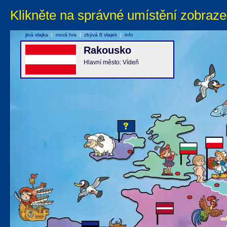
Klikněte na správné umístění zobraze
jiná vlajka
|
nová hra
|
zbývá 8 vlajek
|
info
Rakousko
Hlavní město: Vídeň