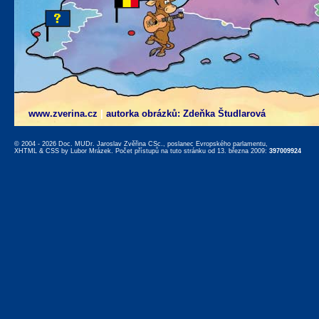
www.zverina.cz
|
autorka obrázků: Zdeňka Študlarová
© 2004 - 2026 Doc. MUDr. Jaroslav Zvěřina CSc., poslanec Evropského parlamentu,
XHTML
&
CSS
by
Lubor Mrázek
. Počet přístupů na tuto stránku od 13. března 2009:
397009924