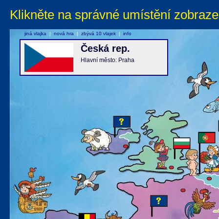
Klikněte na správné umístění zobraze
jiná vlajka
|
nová hra
|
zbývá 10 vlajek
|
info
Česká rep.
Hlavní město: Praha