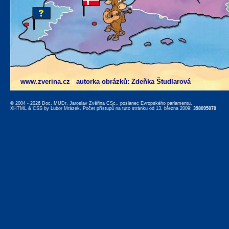
www.zverina.cz
|
autorka obrázků: Zdeňka Študlarová
© 2004 - 2026 Doc. MUDr. Jaroslav Zvěřina CSc., poslanec Evropského parlamentu,
XHTML
&
CSS
by
Lubor Mrázek
. Počet přístupů na tuto stránku od 13. března 2009:
398095070