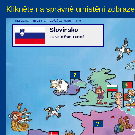
Klikněte na správné umístění zobraze
jiná vlajka
|
nová hra
|
zbývá 12 vlajek
|
info
Slovinsko
Hlavní město: Lublaň