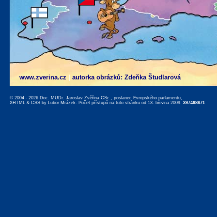
www.zverina.cz
|
autorka obrázků: Zdeňka Študlarová
© 2004 - 2026 Doc. MUDr. Jaroslav Zvěřina CSc., poslanec Evropského parlamentu,
XHTML
&
CSS
by
Lubor Mrázek
. Počet přístupů na tuto stránku od 13. března 2009:
397468671