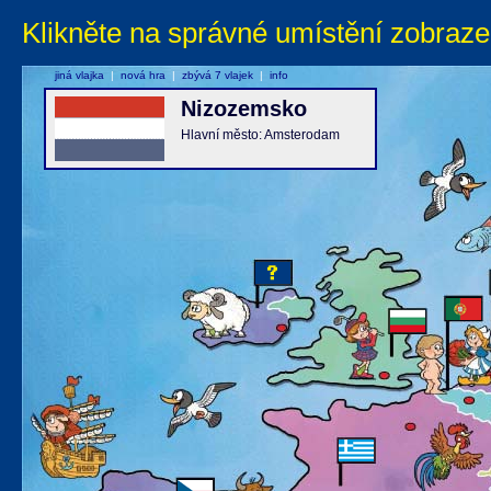
Klikněte na správné umístění zobraze
jiná vlajka
|
nová hra
|
zbývá 7 vlajek
|
info
Nizozemsko
Hlavní město: Amsterodam