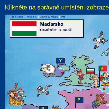
Klikněte na správné umístění zobraze
jiná vlajka
|
nová hra
|
zbývá 12 vlajek
|
info
Maďarsko
Hlavní město: Budapešť