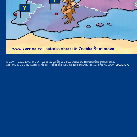
www.zverina.cz
|
autorka obrázků: Zdeňka Študlarová
© 2004 - 2026 Doc. MUDr. Jaroslav Zvěřina CSc., poslanec Evropského parlamentu,
XHTML
&
CSS
by
Lubor Mrázek
. Počet přístupů na tuto stránku od 13. března 2009:
396393278