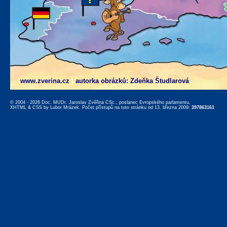
www.zverina.cz
|
autorka obrázků: Zdeňka Študlarová
© 2004 - 2026 Doc. MUDr. Jaroslav Zvěřina CSc., poslanec Evropského parlamentu,
XHTML
&
CSS
by
Lubor Mrázek
. Počet přístupů na tuto stránku od 13. března 2009:
397863161