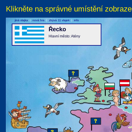
Klikněte na správné umístění zobraze
jiná vlajka
|
nová hra
|
zbývá 11 vlajek
|
info
Řecko
Hlavní město: Atény