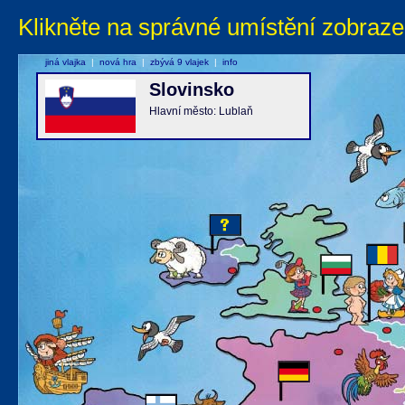
Klikněte na správné umístění zobraze
jiná vlajka
|
nová hra
|
zbývá 9 vlajek
|
info
Slovinsko
Hlavní město: Lublaň