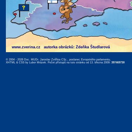
www.zverina.cz
|
autorka obrázků: Zdeňka Študlarová
© 2004 - 2026 Doc. MUDr. Jaroslav Zvěřina CSc., poslanec Evropského parlamentu,
XHTML
&
CSS
by
Lubor Mrázek
. Počet přístupů na tuto stránku od 13. března 2009:
397469730