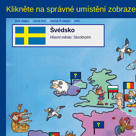
Klikněte na správné umístění zobraze
jiná vlajka
|
nová hra
|
zbývá 9 vlajek
|
info
Švédsko
Hlavní město: Stockholm