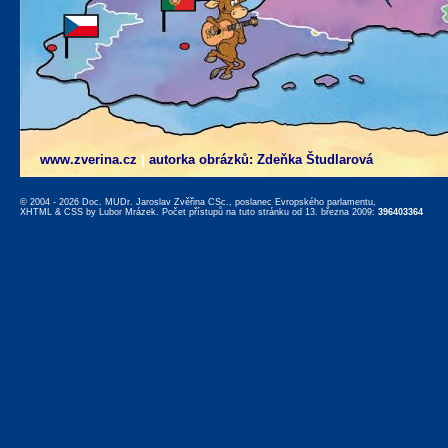
www.zverina.cz
|
autorka obrázků: Zdeňka Študlarová
© 2004 - 2026 Doc. MUDr. Jaroslav Zvěřina CSc., poslanec Evropského parlamentu,
XHTML
&
CSS
by
Lubor Mrázek
. Počet přístupů na tuto stránku od 13. března 2009:
396403364