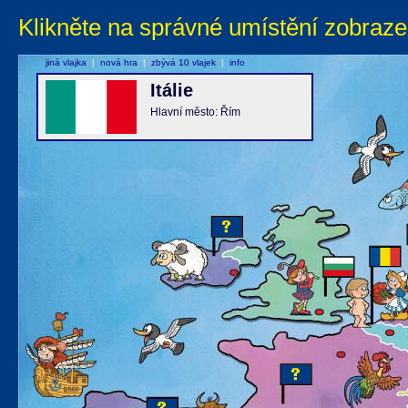
Klikněte na správné umístění zobraze
jiná vlajka
|
nová hra
|
zbývá 10 vlajek
|
info
Itálie
Hlavní město: Řím