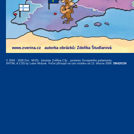
www.zverina.cz
|
autorka obrázků: Zdeňka Študlarová
© 2004 - 2026 Doc. MUDr. Jaroslav Zvěřina CSc., poslanec Evropského parlamentu,
XHTML
&
CSS
by
Lubor Mrázek
. Počet přístupů na tuto stránku od 13. března 2009:
396426156