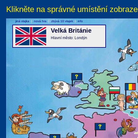
Klikněte na správné umístění zobraze
jiná vlajka
|
nová hra
|
zbývá 10 vlajek
|
info
Velká Británie
Hlavní město: Londýn