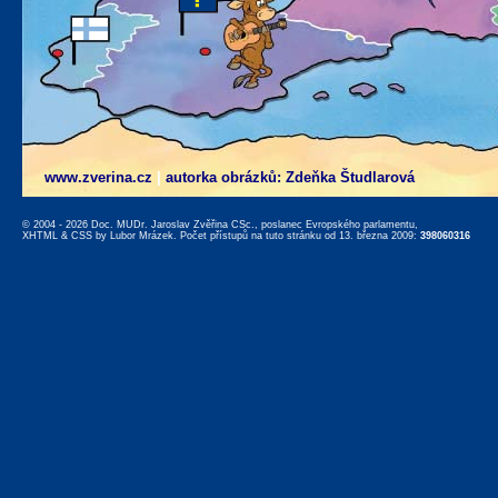
www.zverina.cz
|
autorka obrázků: Zdeňka Študlarová
© 2004 - 2026 Doc. MUDr. Jaroslav Zvěřina CSc., poslanec Evropského parlamentu,
XHTML
&
CSS
by
Lubor Mrázek
. Počet přístupů na tuto stránku od 13. března 2009:
398060316