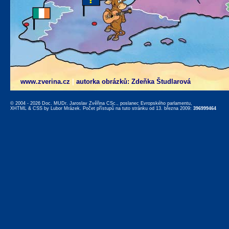
www.zverina.cz
|
autorka obrázků: Zdeňka Študlarová
© 2004 - 2026 Doc. MUDr. Jaroslav Zvěřina CSc., poslanec Evropského parlamentu,
XHTML
&
CSS
by
Lubor Mrázek
. Počet přístupů na tuto stránku od 13. března 2009:
396999464