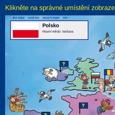
Klikněte na správné umístění zobraze
jiná vlajka
|
nová hra
|
zbývá 9 vlajek
|
info
Polsko
Hlavní město: Varšava