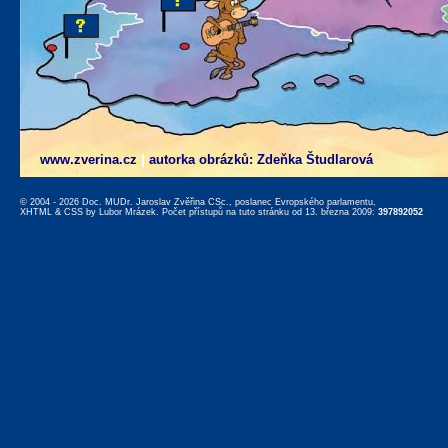
www.zverina.cz
|
autorka obrázků: Zdeňka Študlarová
© 2004 - 2026 Doc. MUDr. Jaroslav Zvěřina CSc., poslanec Evropského parlamentu,
XHTML
&
CSS
by
Lubor Mrázek
. Počet přístupů na tuto stránku od 13. března 2009:
397892052