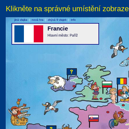
Klikněte na správné umístění zobraze
jiná vlajka
|
nová hra
|
zbývá 9 vlajek
|
info
Francie
Hlavní město: Paříž