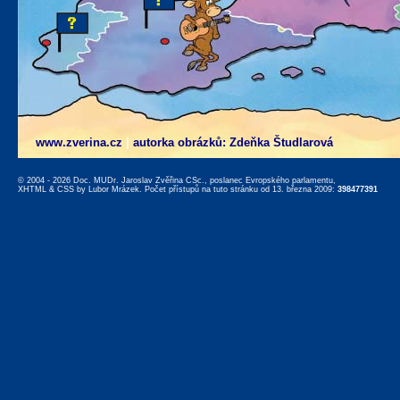
www.zverina.cz
|
autorka obrázků: Zdeňka Študlarová
© 2004 - 2026 Doc. MUDr. Jaroslav Zvěřina CSc., poslanec Evropského parlamentu,
XHTML
&
CSS
by
Lubor Mrázek
. Počet přístupů na tuto stránku od 13. března 2009:
398477391