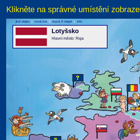
Klikněte na správné umístění zobraze
jiná vlajka
|
nová hra
|
zbývá 8 vlajek
|
info
Lotyšsko
Hlavní město: Riga