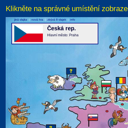
Klikněte na správné umístění zobraze
jiná vlajka
|
nová hra
|
zbývá 8 vlajek
|
info
Česká rep.
Hlavní město: Praha