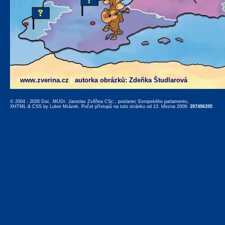
www.zverina.cz
|
autorka obrázků: Zdeňka Študlarová
© 2004 - 2026 Doc. MUDr. Jaroslav Zvěřina CSc., poslanec Evropského parlamentu,
XHTML
&
CSS
by
Lubor Mrázek
. Počet přístupů na tuto stránku od 13. března 2009:
397496395