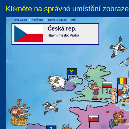
Klikněte na správné umístění zobraze
jiná vlajka
|
nová hra
|
zbývá 8 vlajek
|
info
Česká rep.
Hlavní město: Praha