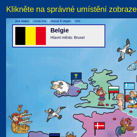
Klikněte na správné umístění zobraze
jiná vlajka
|
nová hra
|
zbývá 8 vlajek
|
info
Belgie
Hlavní město: Brusel