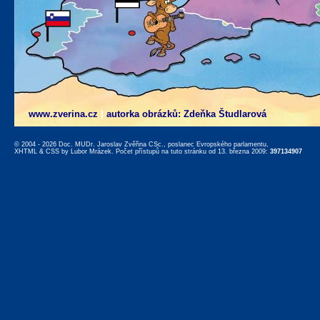
www.zverina.cz
|
autorka obrázků: Zdeňka Študlarová
© 2004 - 2026 Doc. MUDr. Jaroslav Zvěřina CSc., poslanec Evropského parlamentu,
XHTML
&
CSS
by
Lubor Mrázek
. Počet přístupů na tuto stránku od 13. března 2009:
397134907