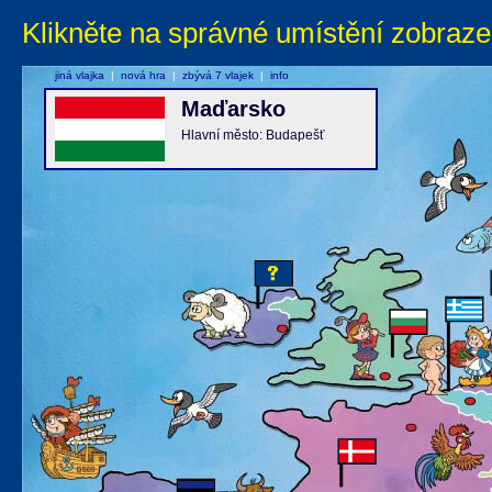
Klikněte na správné umístění zobraze
jiná vlajka
|
nová hra
|
zbývá 7 vlajek
|
info
Maďarsko
Hlavní město: Budapešť