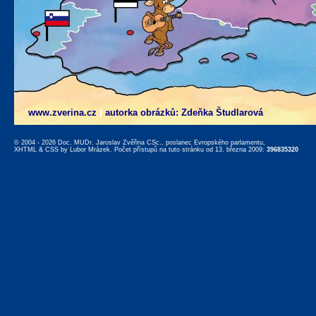
www.zverina.cz
|
autorka obrázků: Zdeňka Študlarová
© 2004 - 2026 Doc. MUDr. Jaroslav Zvěřina CSc., poslanec Evropského parlamentu,
XHTML
&
CSS
by
Lubor Mrázek
. Počet přístupů na tuto stránku od 13. března 2009:
396835320