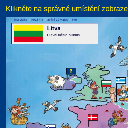
Klikněte na správné umístění zobraze
jiná vlajka
|
nová hra
|
zbývá 10 vlajek
|
info
Litva
Hlavní město: Vilnius