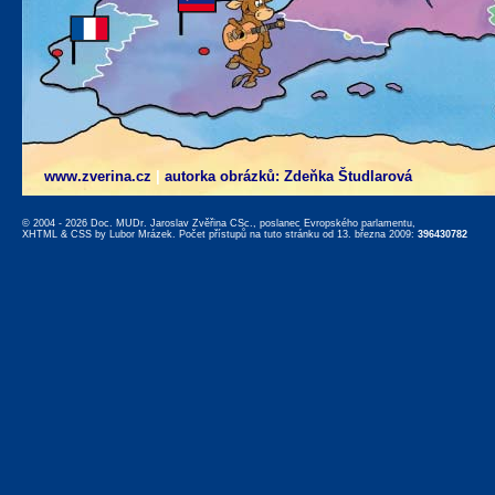
www.zverina.cz
|
autorka obrázků: Zdeňka Študlarová
© 2004 - 2026 Doc. MUDr. Jaroslav Zvěřina CSc., poslanec Evropského parlamentu,
XHTML
&
CSS
by
Lubor Mrázek
. Počet přístupů na tuto stránku od 13. března 2009:
396430782