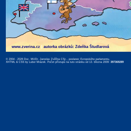
www.zverina.cz
|
autorka obrázků: Zdeňka Študlarová
© 2004 - 2026 Doc. MUDr. Jaroslav Zvěřina CSc., poslanec Evropského parlamentu,
XHTML
&
CSS
by
Lubor Mrázek
. Počet přístupů na tuto stránku od 13. března 2009:
397369289