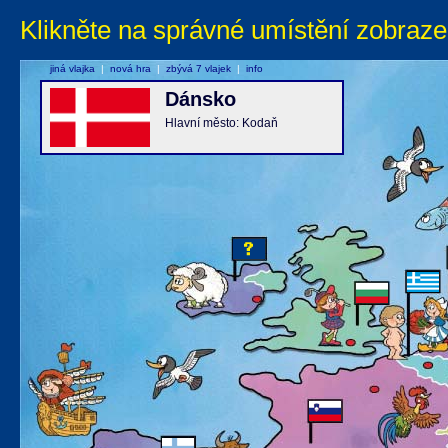
Klikněte na správné umístění zobraze
jiná vlajka
|
nová hra
|
zbývá 7 vlajek
|
info
Dánsko
Hlavní město: Kodaň