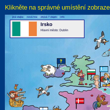
Klikněte na správné umístění zobraze
jiná vlajka
|
nová hra
|
zbývá 7 vlajek
|
info
Irsko
Hlavní město: Dublin