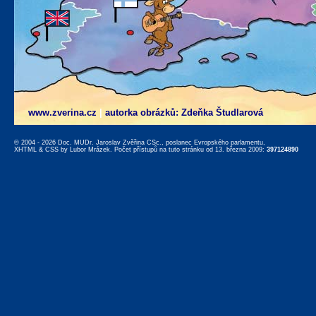
www.zverina.cz
|
autorka obrázků: Zdeňka Študlarová
© 2004 - 2026 Doc. MUDr. Jaroslav Zvěřina CSc., poslanec Evropského parlamentu,
XHTML
&
CSS
by
Lubor Mrázek
. Počet přístupů na tuto stránku od 13. března 2009:
397124890