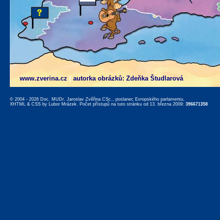
www.zverina.cz
|
autorka obrázků: Zdeňka Študlarová
© 2004 - 2026 Doc. MUDr. Jaroslav Zvěřina CSc., poslanec Evropského parlamentu,
XHTML
&
CSS
by
Lubor Mrázek
. Počet přístupů na tuto stránku od 13. března 2009:
396671358