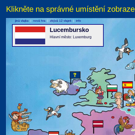
Klikněte na správné umístění zobraze
jiná vlajka
|
nová hra
|
zbývá 12 vlajek
|
info
Lucembursko
Hlavní město: Luxemburg