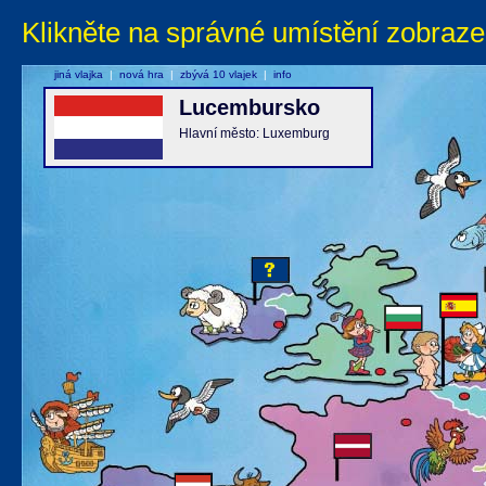
Klikněte na správné umístění zobraze
jiná vlajka
|
nová hra
|
zbývá 10 vlajek
|
info
Lucembursko
Hlavní město: Luxemburg