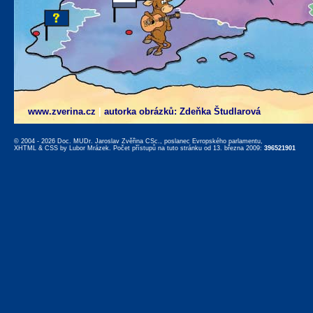
www.zverina.cz
|
autorka obrázků: Zdeňka Študlarová
© 2004 - 2026 Doc. MUDr. Jaroslav Zvěřina CSc., poslanec Evropského parlamentu,
XHTML
&
CSS
by
Lubor Mrázek
. Počet přístupů na tuto stránku od 13. března 2009:
396521901