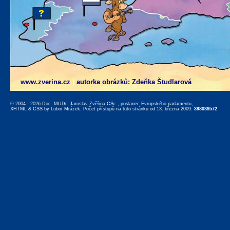
www.zverina.cz
|
autorka obrázků: Zdeňka Študlarová
© 2004 - 2026 Doc. MUDr. Jaroslav Zvěřina CSc., poslanec Evropského parlamentu,
XHTML
&
CSS
by
Lubor Mrázek
. Počet přístupů na tuto stránku od 13. března 2009:
398039572