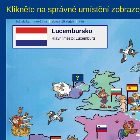
Klikněte na správné umístění zobraze
jiná vlajka
|
nová hra
|
zbývá 10 vlajek
|
info
Lucembursko
Hlavní město: Luxemburg