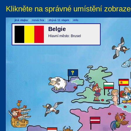
Klikněte na správné umístění zobraze
jiná vlajka
|
nová hra
|
zbývá 11 vlajek
|
info
Belgie
Hlavní město: Brusel