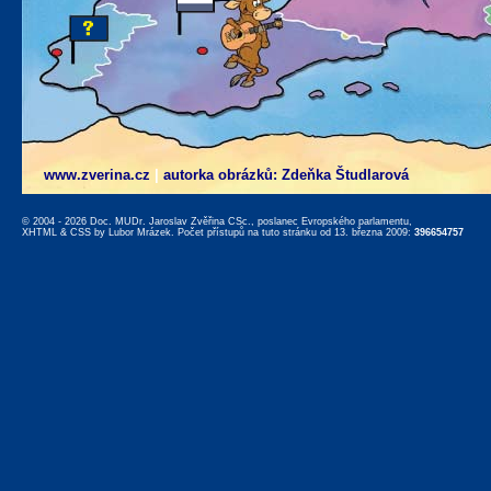
www.zverina.cz
|
autorka obrázků: Zdeňka Študlarová
© 2004 - 2026 Doc. MUDr. Jaroslav Zvěřina CSc., poslanec Evropského parlamentu,
XHTML
&
CSS
by
Lubor Mrázek
. Počet přístupů na tuto stránku od 13. března 2009:
396654757