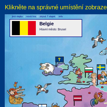
Klikněte na správné umístění zobraze
jiná vlajka
|
nová hra
|
zbývá 7 vlajek
|
info
Belgie
Hlavní město: Brusel