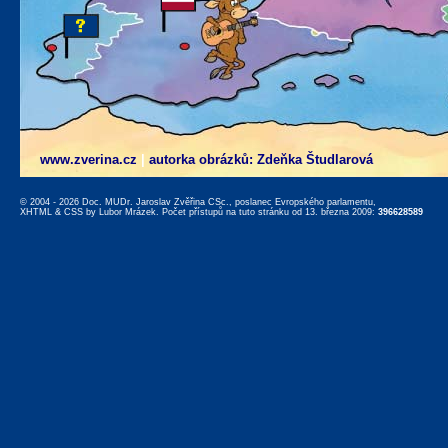
www.zverina.cz
|
autorka obrázků: Zdeňka Študlarová
© 2004 - 2026 Doc. MUDr. Jaroslav Zvěřina CSc., poslanec Evropského parlamentu,
XHTML
&
CSS
by
Lubor Mrázek
. Počet přístupů na tuto stránku od 13. března 2009:
396628589