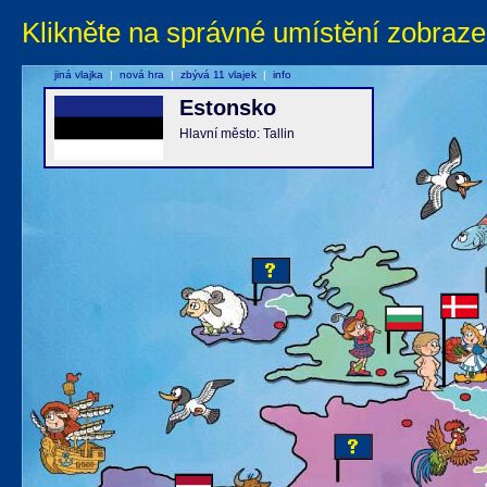
Klikněte na správné umístění zobraze
jiná vlajka
|
nová hra
|
zbývá 11 vlajek
|
info
Estonsko
Hlavní město: Tallin