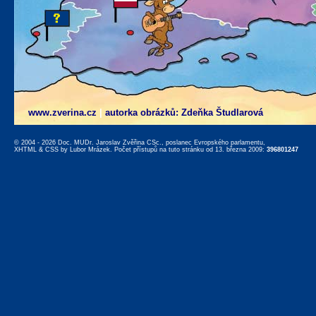
www.zverina.cz
|
autorka obrázků: Zdeňka Študlarová
© 2004 - 2026 Doc. MUDr. Jaroslav Zvěřina CSc., poslanec Evropského parlamentu,
XHTML
&
CSS
by
Lubor Mrázek
. Počet přístupů na tuto stránku od 13. března 2009:
396801247