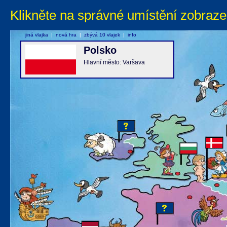
Klikněte na správné umístění zobraze
jiná vlajka
|
nová hra
|
zbývá 10 vlajek
|
info
Polsko
Hlavní město: Varšava