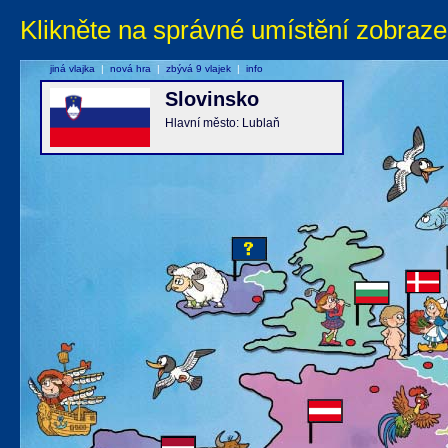
Klikněte na správné umístění zobraze
jiná vlajka
|
nová hra
|
zbývá 9 vlajek
|
info
Slovinsko
Hlavní město: Lublaň