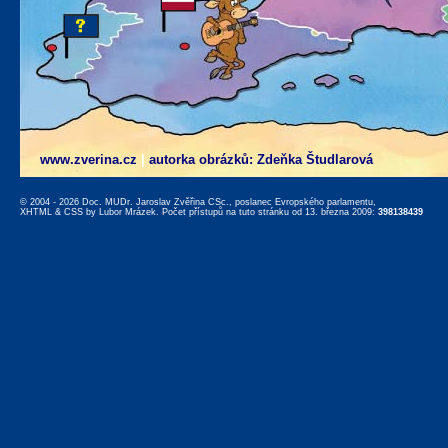
www.zverina.cz
|
autorka obrázků: Zdeňka Študlarová
© 2004 - 2026 Doc. MUDr. Jaroslav Zvěřina CSc., poslanec Evropského parlamentu,
XHTML
&
CSS
by
Lubor Mrázek
. Počet přístupů na tuto stránku od 13. března 2009:
398138439