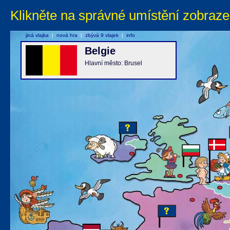
Klikněte na správné umístění zobraze
jiná vlajka
|
nová hra
|
zbývá 9 vlajek
|
info
Belgie
Hlavní město: Brusel