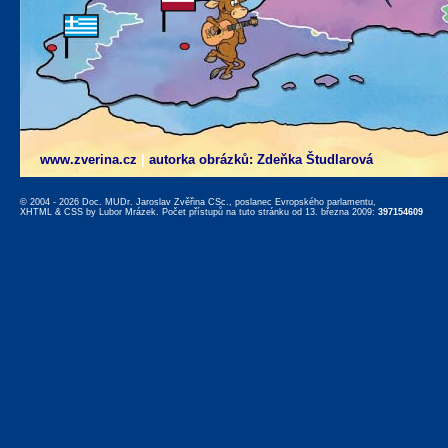
www.zverina.cz
|
autorka obrázků: Zdeňka Študlarová
© 2004 - 2026 Doc. MUDr. Jaroslav Zvěřina CSc., poslanec Evropského parlamentu,
XHTML
&
CSS
by
Lubor Mrázek
. Počet přístupů na tuto stránku od 13. března 2009:
397154609