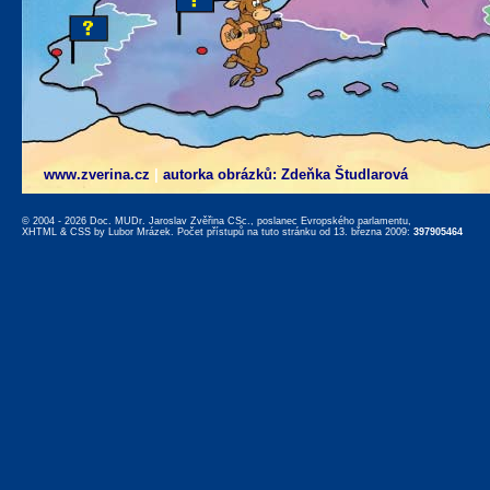
www.zverina.cz
|
autorka obrázků: Zdeňka Študlarová
© 2004 - 2026 Doc. MUDr. Jaroslav Zvěřina CSc., poslanec Evropského parlamentu,
XHTML
&
CSS
by
Lubor Mrázek
. Počet přístupů na tuto stránku od 13. března 2009:
397905464