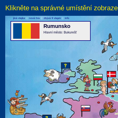
Klikněte na správné umístění zobraze
jiná vlajka
|
nová hra
|
zbývá 9 vlajek
|
info
Rumunsko
Hlavní město: Bukurešť