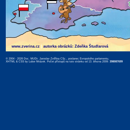
www.zverina.cz
|
autorka obrázků: Zdeňka Študlarová
© 2004 - 2026 Doc. MUDr. Jaroslav Zvěřina CSc., poslanec Evropského parlamentu,
XHTML
&
CSS
by
Lubor Mrázek
. Počet přístupů na tuto stránku od 13. března 2009:
398087699