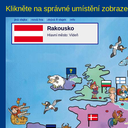
Klikněte na správné umístění zobraze
jiná vlajka
|
nová hra
|
zbývá 8 vlajek
|
info
Rakousko
Hlavní město: Vídeň