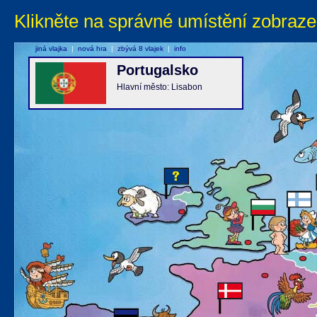
Klikněte na správné umístění zobraze
jiná vlajka
|
nová hra
|
zbývá 8 vlajek
|
info
Portugalsko
Hlavní město: Lisabon