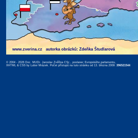
www.zverina.cz
|
autorka obrázků: Zdeňka Študlarová
© 2004 - 2026 Doc. MUDr. Jaroslav Zvěřina CSc., poslanec Evropského parlamentu,
XHTML
&
CSS
by
Lubor Mrázek
. Počet přístupů na tuto stránku od 13. března 2009:
396521544