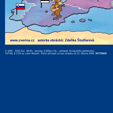
www.zverina.cz
|
autorka obrázků: Zdeňka Študlarová
© 2004 - 2026 Doc. MUDr. Jaroslav Zvěřina CSc., poslanec Evropského parlamentu,
XHTML
&
CSS
by
Lubor Mrázek
. Počet přístupů na tuto stránku od 13. března 2009:
397759432