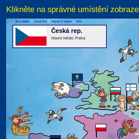
Klikněte na správné umístění zobraze
jiná vlajka
|
nová hra
|
zbývá 8 vlajek
|
info
Česká rep.
Hlavní město: Praha