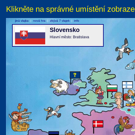
Klikněte na správné umístění zobraze
jiná vlajka
|
nová hra
|
zbývá 7 vlajek
|
info
Slovensko
Hlavní město: Bratislava