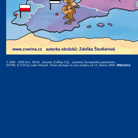
www.zverina.cz
|
autorka obrázků: Zdeňka Študlarová
© 2004 - 2026 Doc. MUDr. Jaroslav Zvěřina CSc., poslanec Evropského parlamentu,
XHTML
&
CSS
by
Lubor Mrázek
. Počet přístupů na tuto stránku od 13. března 2009:
396614314