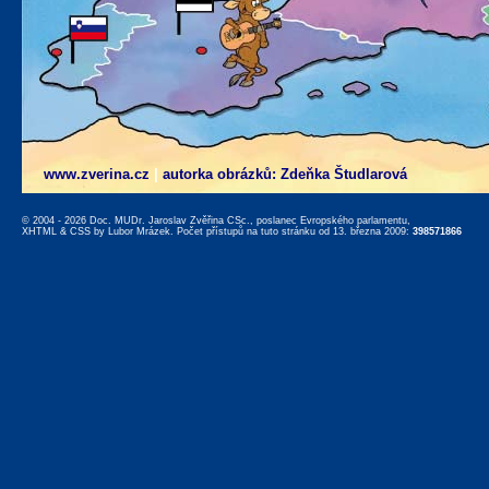
www.zverina.cz
|
autorka obrázků: Zdeňka Študlarová
© 2004 - 2026 Doc. MUDr. Jaroslav Zvěřina CSc., poslanec Evropského parlamentu,
XHTML
&
CSS
by
Lubor Mrázek
. Počet přístupů na tuto stránku od 13. března 2009:
398571866