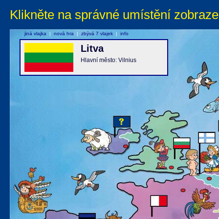
Klikněte na správné umístění zobraze
jiná vlajka
|
nová hra
|
zbývá 7 vlajek
|
info
Litva
Hlavní město: Vilnius