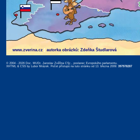
www.zverina.cz
|
autorka obrázků: Zdeňka Študlarová
© 2004 - 2026 Doc. MUDr. Jaroslav Zvěřina CSc., poslanec Evropského parlamentu,
XHTML
&
CSS
by
Lubor Mrázek
. Počet přístupů na tuto stránku od 13. března 2009:
397978287