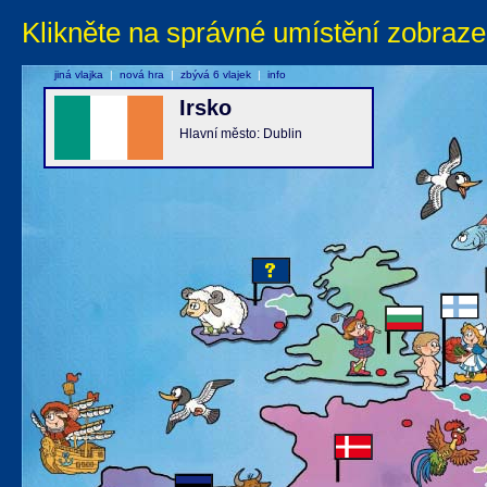
Klikněte na správné umístění zobraze
jiná vlajka
|
nová hra
|
zbývá 6 vlajek
|
info
Irsko
Hlavní město: Dublin