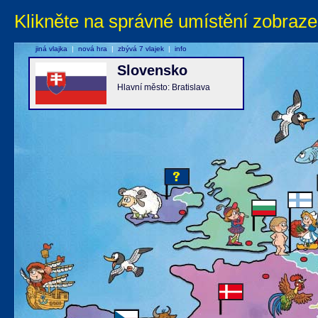
Klikněte na správné umístění zobraze
jiná vlajka
|
nová hra
|
zbývá 7 vlajek
|
info
Slovensko
Hlavní město: Bratislava