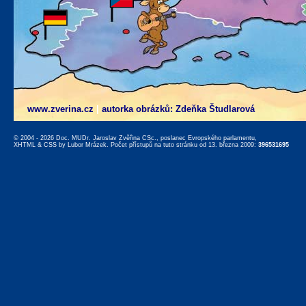
www.zverina.cz
|
autorka obrázků: Zdeňka Študlarová
© 2004 - 2026 Doc. MUDr. Jaroslav Zvěřina CSc., poslanec Evropského parlamentu,
XHTML
&
CSS
by
Lubor Mrázek
. Počet přístupů na tuto stránku od 13. března 2009:
396531695