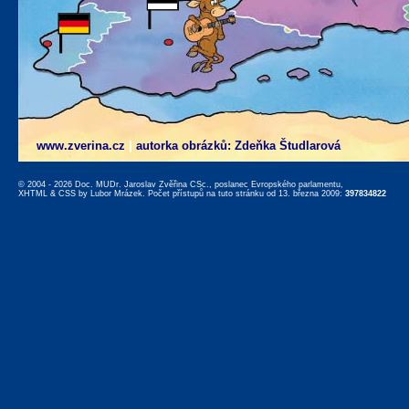
www.zverina.cz
|
autorka obrázků: Zdeňka Študlarová
© 2004 - 2026 Doc. MUDr. Jaroslav Zvěřina CSc., poslanec Evropského parlamentu,
XHTML
&
CSS
by
Lubor Mrázek
. Počet přístupů na tuto stránku od 13. března 2009:
397834822