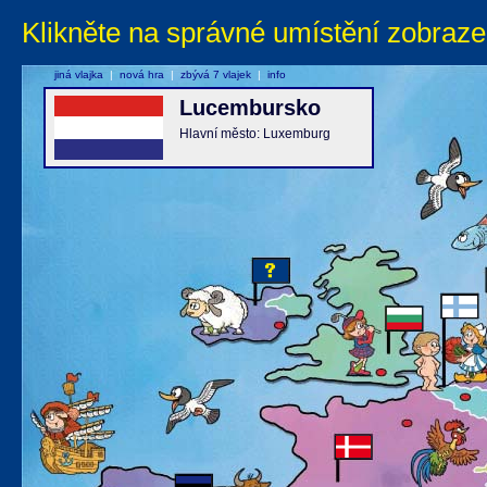
Klikněte na správné umístění zobraze
jiná vlajka
|
nová hra
|
zbývá 7 vlajek
|
info
Lucembursko
Hlavní město: Luxemburg