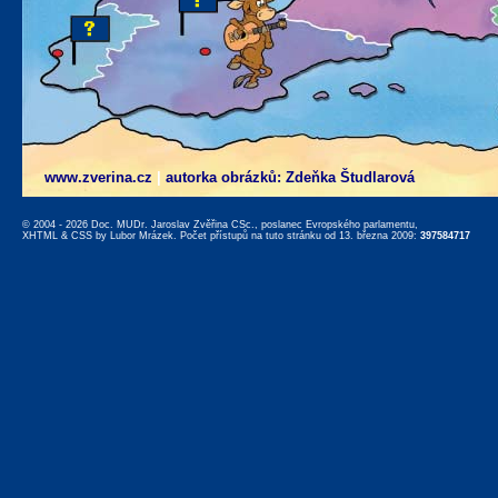
www.zverina.cz
|
autorka obrázků: Zdeňka Študlarová
© 2004 - 2026 Doc. MUDr. Jaroslav Zvěřina CSc., poslanec Evropského parlamentu,
XHTML
&
CSS
by
Lubor Mrázek
. Počet přístupů na tuto stránku od 13. března 2009:
397584717