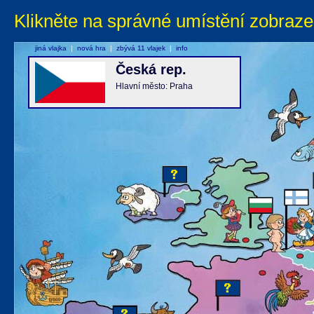
Klikněte na správné umístění zobraze
jiná vlajka
|
nová hra
|
zbývá 11 vlajek
|
info
Česká rep.
Hlavní město: Praha