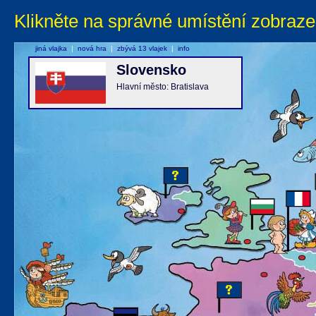
Klikněte na správné umístění zobraze
jiná vlajka
|
nová hra
|
zbývá 13 vlajek
|
info
Slovensko
Hlavní město: Bratislava