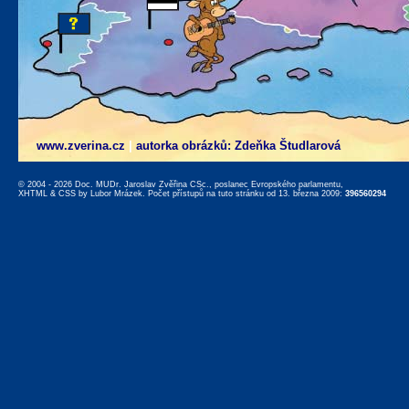
www.zverina.cz
|
autorka obrázků: Zdeňka Študlarová
© 2004 - 2026 Doc. MUDr. Jaroslav Zvěřina CSc., poslanec Evropského parlamentu,
XHTML
&
CSS
by
Lubor Mrázek
. Počet přístupů na tuto stránku od 13. března 2009:
396560294