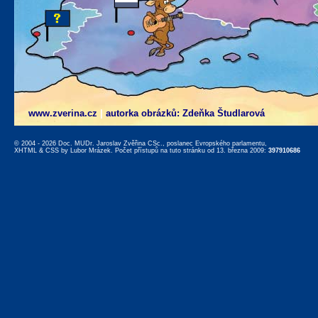
www.zverina.cz
|
autorka obrázků: Zdeňka Študlarová
© 2004 - 2026 Doc. MUDr. Jaroslav Zvěřina CSc., poslanec Evropského parlamentu,
XHTML
&
CSS
by
Lubor Mrázek
. Počet přístupů na tuto stránku od 13. března 2009:
397910686