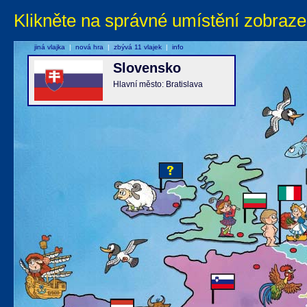
Klikněte na správné umístění zobraze
jiná vlajka
|
nová hra
|
zbývá 11 vlajek
|
info
Slovensko
Hlavní město: Bratislava