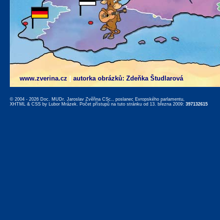
www.zverina.cz
|
autorka obrázků: Zdeňka Študlarová
© 2004 - 2026 Doc. MUDr. Jaroslav Zvěřina CSc., poslanec Evropského parlamentu,
XHTML
&
CSS
by
Lubor Mrázek
. Počet přístupů na tuto stránku od 13. března 2009:
397132615