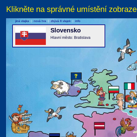
Klikněte na správné umístění zobraze
jiná vlajka
|
nová hra
|
zbývá 8 vlajek
|
info
Slovensko
Hlavní město: Bratislava