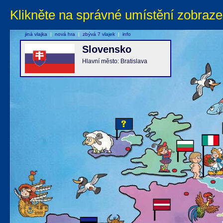
Klikněte na správné umístění zobraze
jiná vlajka
|
nová hra
|
zbývá 7 vlajek
|
info
Slovensko
Hlavní město: Bratislava