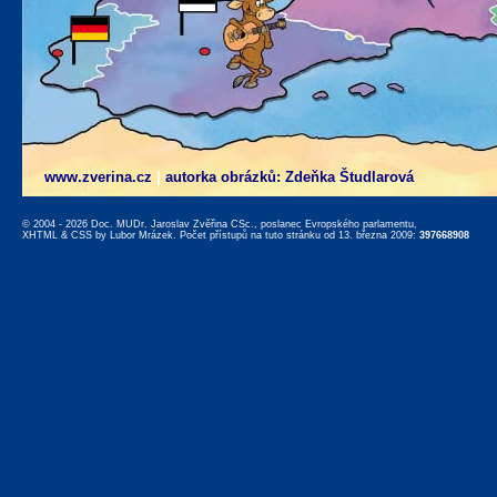
www.zverina.cz
|
autorka obrázků: Zdeňka Študlarová
© 2004 - 2026 Doc. MUDr. Jaroslav Zvěřina CSc., poslanec Evropského parlamentu,
XHTML
&
CSS
by
Lubor Mrázek
. Počet přístupů na tuto stránku od 13. března 2009:
397668908