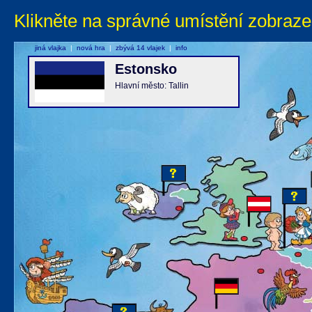
Klikněte na správné umístění zobraze
jiná vlajka
|
nová hra
|
zbývá 14 vlajek
|
info
Estonsko
Hlavní město: Tallin