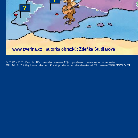
www.zverina.cz
|
autorka obrázků: Zdeňka Študlarová
© 2004 - 2026 Doc. MUDr. Jaroslav Zvěřina CSc., poslanec Evropského parlamentu,
XHTML
&
CSS
by
Lubor Mrázek
. Počet přístupů na tuto stránku od 13. března 2009:
397355521