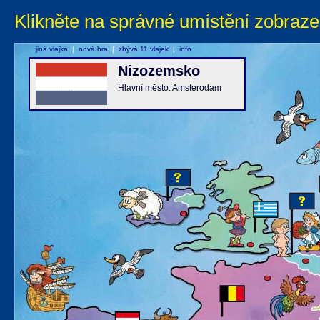
Klikněte na správné umístění zobraze
jiná vlajka
|
nová hra
|
zbývá 11 vlajek
|
info
Nizozemsko
Hlavní město: Amsterodam