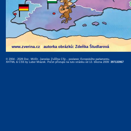
www.zverina.cz
|
autorka obrázků: Zdeňka Študlarová
© 2004 - 2026 Doc. MUDr. Jaroslav Zvěřina CSc., poslanec Evropského parlamentu,
XHTML
&
CSS
by
Lubor Mrázek
. Počet přístupů na tuto stránku od 13. března 2009:
397133967