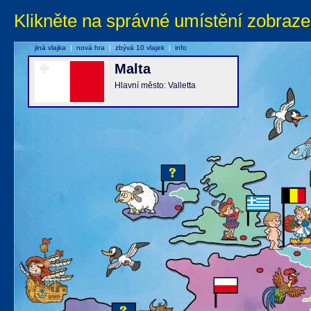
Klikněte na správné umístění zobraze
jiná vlajka
|
nová hra
|
zbývá 10 vlajek
|
info
Malta
Hlavní město: Valletta