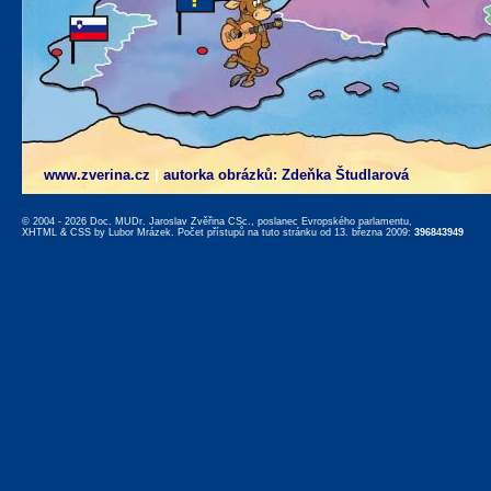
www.zverina.cz
|
autorka obrázků: Zdeňka Študlarová
© 2004 - 2026 Doc. MUDr. Jaroslav Zvěřina CSc., poslanec Evropského parlamentu,
XHTML
&
CSS
by
Lubor Mrázek
. Počet přístupů na tuto stránku od 13. března 2009:
396843949