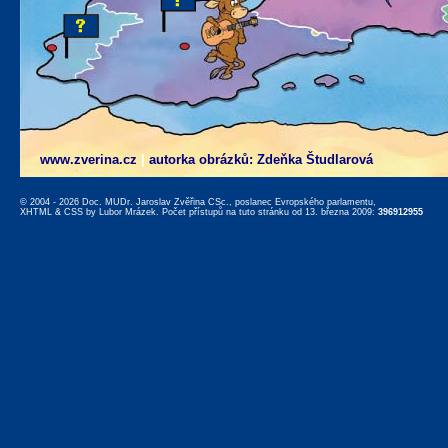
www.zverina.cz
|
autorka obrázků: Zdeňka Študlarová
© 2004 - 2026 Doc. MUDr. Jaroslav Zvěřina CSc., poslanec Evropského parlamentu,
XHTML
&
CSS
by
Lubor Mrázek
. Počet přístupů na tuto stránku od 13. března 2009:
396912955