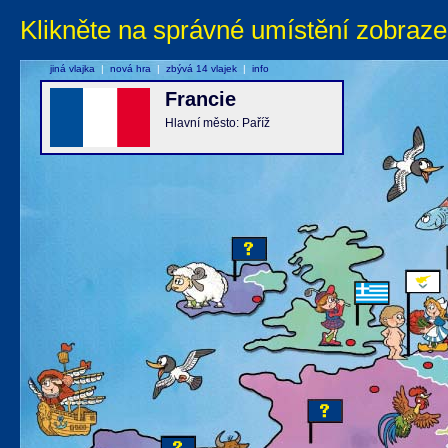
Klikněte na správné umístění zobraze
jiná vlajka
|
nová hra
|
zbývá 14 vlajek
|
info
Francie
Hlavní město: Paříž