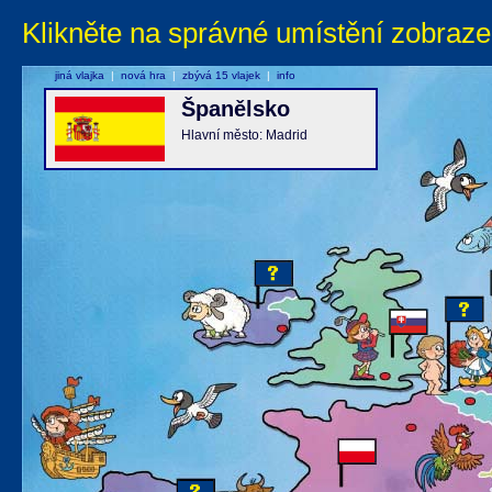
Klikněte na správné umístění zobraze
jiná vlajka
|
nová hra
|
zbývá 15 vlajek
|
info
Španělsko
Hlavní město: Madrid