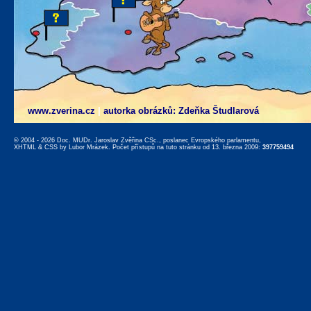
www.zverina.cz
|
autorka obrázků: Zdeňka Študlarová
© 2004 - 2026 Doc. MUDr. Jaroslav Zvěřina CSc., poslanec Evropského parlamentu,
XHTML
&
CSS
by
Lubor Mrázek
. Počet přístupů na tuto stránku od 13. března 2009:
397759494