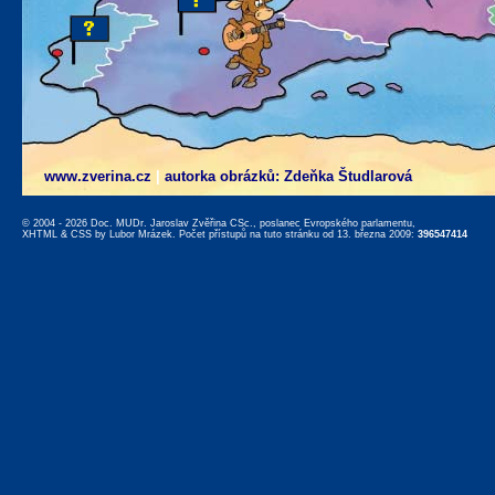
www.zverina.cz
|
autorka obrázků: Zdeňka Študlarová
© 2004 - 2026 Doc. MUDr. Jaroslav Zvěřina CSc., poslanec Evropského parlamentu,
XHTML
&
CSS
by
Lubor Mrázek
. Počet přístupů na tuto stránku od 13. března 2009:
396547414