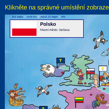
Klikněte na správné umístění zobraze
jiná vlajka
|
nová hra
|
zbývá 14 vlajek
|
info
Polsko
Hlavní město: Varšava